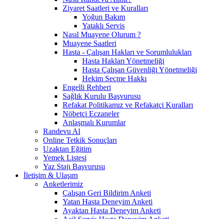
Ziyaret Saatleri ve Kuralları
Yoğun Bakım
Yataklı Servis
Nasıl Muayene Olurum ?
Muayene Saatleri
Hasta - Çalışan Hakları ve Sorumlulukları
Hasta Hakları Yönetmeliği
Hasta Çalışan Güvenliği Yönetmeliği
Hekim Seçme Hakkı
Engelli Rehberi
Sağlık Kurulu Başvurusu
Refakat Politikamız ve Refakatçi Kuralları
Nöbetçi Eczaneler
Anlaşmalı Kurumlar
Randevu Al
Online Tetkik Sonuçları
Uzaktan Eğitim
Yemek Listesi
Yaz Stajı Başvurusu
İletişim & Ulaşım
Anketlerimiz
Çalışan Geri Bildirim Anketi
Yatan Hasta Deneyim Anketi
Ayaktan Hasta Deneyim Anketi