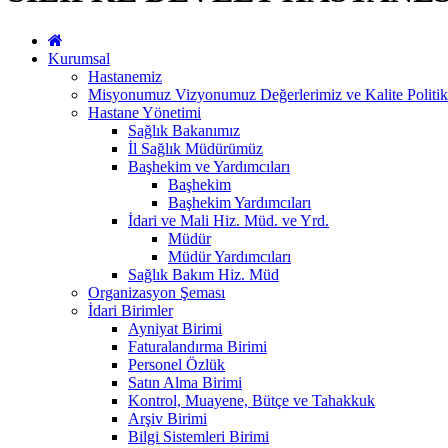
Kurumsal
Hastanemiz
Misyonumuz Vizyonumuz Değerlerimiz ve Kalite Politi
Hastane Yönetimi
Sağlık Bakanımız
İl Sağlık Müdürümüz
Başhekim ve Yardımcıları
Başhekim
Başhekim Yardımcıları
İdari ve Mali Hiz. Müd. ve Yrd.
Müdür
Müdür Yardımcıları
Sağlık Bakım Hiz. Müd
Organizasyon Şeması
İdari Birimler
Ayniyat Birimi
Faturalandırma Birimi
Personel Özlük
Satın Alma Birimi
Kontrol, Muayene, Bütçe ve Tahakkuk
Arşiv Birimi
Bilgi Sistemleri Birimi