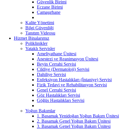
Güvenlik Birimi
Eczane Birimi
Çamaşırhane
Kalite Yönetimi
Bilgi Güvenliği
Tanıtım Videosu
Hizmet Binalarımız
Poliklinikler
Yataklı Servisler
Ameliyathane Ünitesi
Anestezi ve Reanimasyon Ünitesi
Beyin Cerrahi Servisi
Cildiye (Dermatoloji) Servisi
Dahiliye Servisi
Enfeksiyon Hastalıkları (İntaniye) Servisi
Fizik Tedavi ve Rehabilitasyon Servisi
Genel Cerrahi Servisi
Göz Hastalıkları Servisi
Göğüs Hastalıkları Servisi
Yoğun Bakımlar
1. Basamak Yenidoğan Yoğun Bakım Ünitesi
2. Basamak Genel Yoğun Bakım Ünitesi
3. Basamak Genel Yoğun Bakım Ünitesi