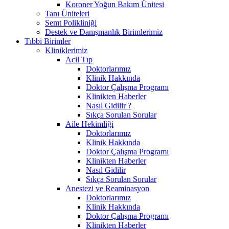
Koroner Yoğun Bakım Ünitesi
Tanı Üniteleri
Semt Polikliniği
Destek ve Danışmanlık Birimlerimiz
Tıbbi Birimler
Kliniklerimiz
Acil Tıp
Doktorlarımız
Klinik Hakkında
Doktor Çalışma Programı
Klinikten Haberler
Nasıl Gidilir ?
Sıkça Sorulan Sorular
Aile Hekimliği
Doktorlarımız
Klinik Hakkında
Doktor Çalışma Programı
Klinikten Haberler
Nasıl Gidilir
Sıkça Sorulan Sorular
Anestezi ve Reaminasyon
Doktorlarımız
Klinik Hakkında
Doktor Çalışma Programı
Klinikten Haberler