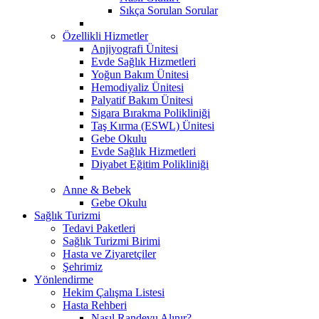
Sıkça Sorulan Sorular
Özellikli Hizmetler
Anjiyografi Ünitesi
Evde Sağlık Hizmetleri
Yoğun Bakım Ünitesi
Hemodiyaliz Ünitesi
Palyatif Bakım Ünitesi
Sigara Bırakma Polikliniği
Taş Kırma (ESWL) Ünitesi
Gebe Okulu
Evde Sağlık Hizmetleri
Diyabet Eğitim Polikliniği
Anne & Bebek
Gebe Okulu
Sağlık Turizmi
Tedavi Paketleri
Sağlık Turizmi Birimi
Hasta ve Ziyaretçiler
Şehrimiz
Yönlendirme
Hekim Çalışma Listesi
Hasta Rehberi
Nasıl Randevu Alınır?