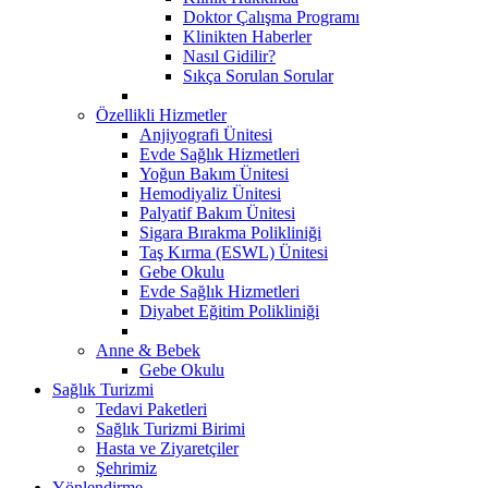
Doktor Çalışma Programı
Klinikten Haberler
Nasıl Gidilir?
Sıkça Sorulan Sorular
Özellikli Hizmetler
Anjiyografi Ünitesi
Evde Sağlık Hizmetleri
Yoğun Bakım Ünitesi
Hemodiyaliz Ünitesi
Palyatif Bakım Ünitesi
Sigara Bırakma Polikliniği
Taş Kırma (ESWL) Ünitesi
Gebe Okulu
Evde Sağlık Hizmetleri
Diyabet Eğitim Polikliniği
Anne & Bebek
Gebe Okulu
Sağlık Turizmi
Tedavi Paketleri
Sağlık Turizmi Birimi
Hasta ve Ziyaretçiler
Şehrimiz
Yönlendirme