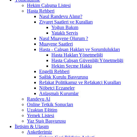
Hekim Çalışma Listesi
Hasta Rehberi
Nasıl Randevu Alınır?
Ziyaret Saatleri ve Kuralları
Yoğun Bakım
Yataklı Servis
Nasıl Muayene Olurum ?
Muayene Saatleri
Hasta - Çalışan Hakları ve Sorumlulukları
Hasta Hakları Yönetmeliği
Hasta Çalışan Güvenliği Yönetmeliği
Hekim Seçme Hakkı
Engelli Rehberi
Sağlık Kurulu Başvurusu
Refakat Politikamız ve Refakatçi Kuralları
Nöbetçi Eczaneler
Anlaşmalı Kurumlar
Randevu Al
Online Tetkik Sonuçları
Uzaktan Eğitim
Yemek Listesi
Yaz Stajı Başvurusu
İletişim & Ulaşım
Anketlerimiz