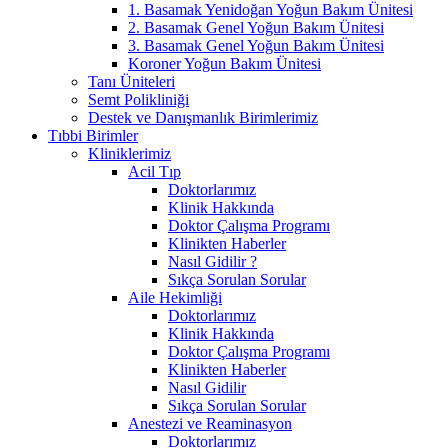
1. Basamak Yenidoğan Yoğun Bakım Ünitesi
2. Basamak Genel Yoğun Bakım Ünitesi
3. Basamak Genel Yoğun Bakım Ünitesi
Koroner Yoğun Bakım Ünitesi
Tanı Üniteleri
Semt Polikliniği
Destek ve Danışmanlık Birimlerimiz
Tıbbi Birimler
Kliniklerimiz
Acil Tıp
Doktorlarımız
Klinik Hakkında
Doktor Çalışma Programı
Klinikten Haberler
Nasıl Gidilir ?
Sıkça Sorulan Sorular
Aile Hekimliği
Doktorlarımız
Klinik Hakkında
Doktor Çalışma Programı
Klinikten Haberler
Nasıl Gidilir
Sıkça Sorulan Sorular
Anestezi ve Reaminasyon
Doktorlarımız