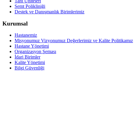
Tanı Üniteleri
Semt Polikliniği
Destek ve Danışmanlık Birimlerimiz
Kurumsal
Hastanemiz
Misyonumuz Vizyonumuz Değerlerimiz ve Kalite Politikamız
Hastane Yönetimi
Organizasyon Şeması
İdari Birimler
Kalite Yönetimi
Bilgi Güvenliği