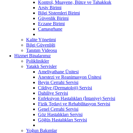
Kontrol, Muayene, Bütçe ve Tahakkuk
Arşiv Birimi
Bilgi Sistemleri Birimi
Güvenlik Birimi
Eczane Birimi
Çamaşırhane
Kalite Yönetimi
Bilgi Güvenliği
Tanıtım Videosu
Hizmet Binalarımız
Poliklinikler
Yataklı Servisler
Ameliyathane Ünitesi
Anestezi ve Reanimasyon Ünitesi
Beyin Cerrahi Servisi
Cildiye (Dermatoloji) Servisi
Dahiliye Servisi
Enfeksiyon Hastalıkları (İntaniye) Servisi
Fizik Tedavi ve Rehabilitasyon Servisi
Genel Cerrahi Servisi
Göz Hastalıkları Servisi
Göğüs Hastalıkları Servisi
Yoğun Bakımlar