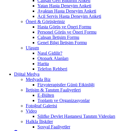
Çalışan Geri Bildirim Anketi
Yatan Hasta Deneyim Anketi
Ayaktan Hasta Deneyim Anketi
Acil Servis Hasta Deneyim Anketi
Öneri & Görüşleriniz
Hasta Görüş ve Öneri Formu
Personel Görüş ve Öneri Formu
Çalışan İletişim Formu
Genel Bilgi İletişim Formu
Ulaşım
Nasıl Gidilir?
Otopark Alanları
Harita
Telefon Rehberi
Dijital Medya
Medyada Biz
Fizyoterapistler Günü Etkinliği
İletişim & Tanıtım Faaliyetleri
E-Bülten
Toplantı ve Organizasyonlar
Fotoğraf Galerisi
Video
Silifke Devlet Hastanesi Tanıtım Videoları
Halkla İlişkiler
Sosyal Faaliyetler