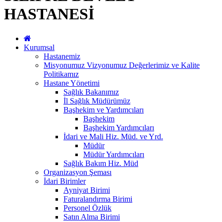
HASTANESİ
Kurumsal
Hastanemiz
Misyonumuz Vizyonumuz Değerlerimiz ve Kalite
Politikamız
Hastane Yönetimi
Sağlık Bakanımız
İl Sağlık Müdürümüz
Başhekim ve Yardımcıları
Başhekim
Başhekim Yardımcıları
İdari ve Mali Hiz. Müd. ve Yrd.
Müdür
Müdür Yardımcıları
Sağlık Bakım Hiz. Müd
Organizasyon Şeması
İdari Birimler
Ayniyat Birimi
Faturalandırma Birimi
Personel Özlük
Satın Alma Birimi