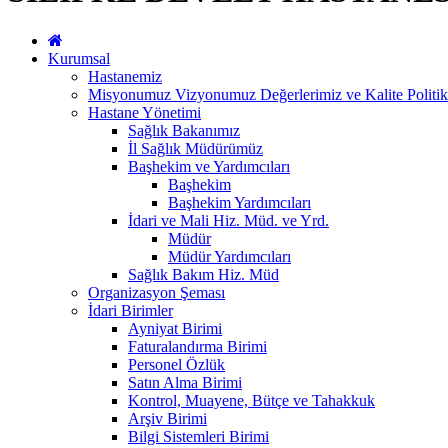
Kurumsal
Hastanemiz
Misyonumuz Vizyonumuz Değerlerimiz ve Kalite Politi
Hastane Yönetimi
Sağlık Bakanımız
İl Sağlık Müdürümüz
Başhekim ve Yardımcıları
Başhekim
Başhekim Yardımcıları
İdari ve Mali Hiz. Müd. ve Yrd.
Müdür
Müdür Yardımcıları
Sağlık Bakım Hiz. Müd
Organizasyon Şeması
İdari Birimler
Ayniyat Birimi
Faturalandırma Birimi
Personel Özlük
Satın Alma Birimi
Kontrol, Muayene, Bütçe ve Tahakkuk
Arşiv Birimi
Bilgi Sistemleri Birimi