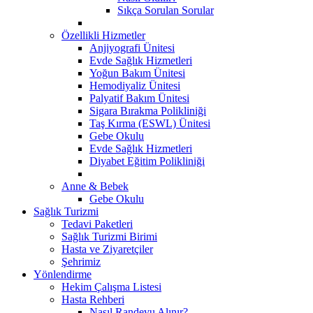
Sıkça Sorulan Sorular
Özellikli Hizmetler
Anjiyografi Ünitesi
Evde Sağlık Hizmetleri
Yoğun Bakım Ünitesi
Hemodiyaliz Ünitesi
Palyatif Bakım Ünitesi
Sigara Bırakma Polikliniği
Taş Kırma (ESWL) Ünitesi
Gebe Okulu
Evde Sağlık Hizmetleri
Diyabet Eğitim Polikliniği
Anne & Bebek
Gebe Okulu
Sağlık Turizmi
Tedavi Paketleri
Sağlık Turizmi Birimi
Hasta ve Ziyaretçiler
Şehrimiz
Yönlendirme
Hekim Çalışma Listesi
Hasta Rehberi
Nasıl Randevu Alınır?