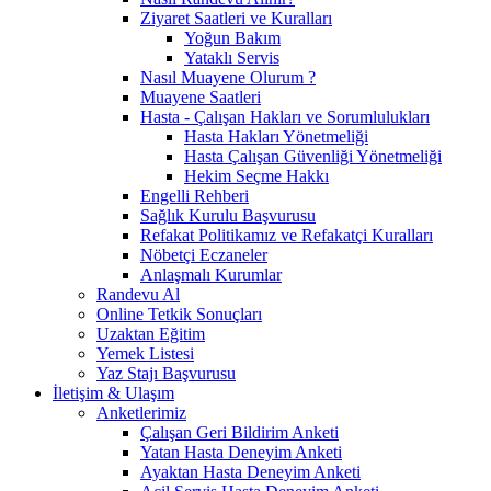
Ziyaret Saatleri ve Kuralları
Yoğun Bakım
Yataklı Servis
Nasıl Muayene Olurum ?
Muayene Saatleri
Hasta - Çalışan Hakları ve Sorumlulukları
Hasta Hakları Yönetmeliği
Hasta Çalışan Güvenliği Yönetmeliği
Hekim Seçme Hakkı
Engelli Rehberi
Sağlık Kurulu Başvurusu
Refakat Politikamız ve Refakatçi Kuralları
Nöbetçi Eczaneler
Anlaşmalı Kurumlar
Randevu Al
Online Tetkik Sonuçları
Uzaktan Eğitim
Yemek Listesi
Yaz Stajı Başvurusu
İletişim & Ulaşım
Anketlerimiz
Çalışan Geri Bildirim Anketi
Yatan Hasta Deneyim Anketi
Ayaktan Hasta Deneyim Anketi