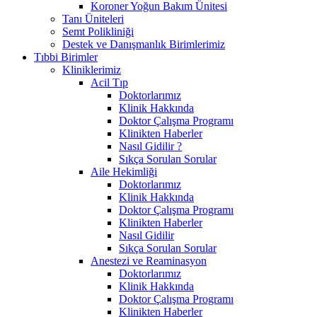
Koroner Yoğun Bakım Ünitesi
Tanı Üniteleri
Semt Polikliniği
Destek ve Danışmanlık Birimlerimiz
Tıbbi Birimler
Kliniklerimiz
Acil Tıp
Doktorlarımız
Klinik Hakkında
Doktor Çalışma Programı
Klinikten Haberler
Nasıl Gidilir ?
Sıkça Sorulan Sorular
Aile Hekimliği
Doktorlarımız
Klinik Hakkında
Doktor Çalışma Programı
Klinikten Haberler
Nasıl Gidilir
Sıkça Sorulan Sorular
Anestezi ve Reaminasyon
Doktorlarımız
Klinik Hakkında
Doktor Çalışma Programı
Klinikten Haberler