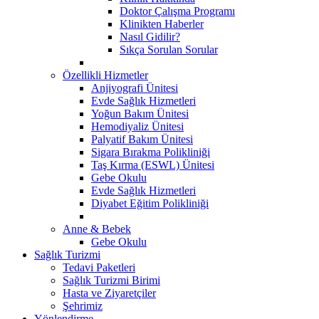
Doktor Çalışma Programı
Klinikten Haberler
Nasıl Gidilir?
Sıkça Sorulan Sorular
Özellikli Hizmetler
Anjiyografi Ünitesi
Evde Sağlık Hizmetleri
Yoğun Bakım Ünitesi
Hemodiyaliz Ünitesi
Palyatif Bakım Ünitesi
Sigara Bırakma Polikliniği
Taş Kırma (ESWL) Ünitesi
Gebe Okulu
Evde Sağlık Hizmetleri
Diyabet Eğitim Polikliniği
Anne & Bebek
Gebe Okulu
Sağlık Turizmi
Tedavi Paketleri
Sağlık Turizmi Birimi
Hasta ve Ziyaretçiler
Şehrimiz
Yönlendirme