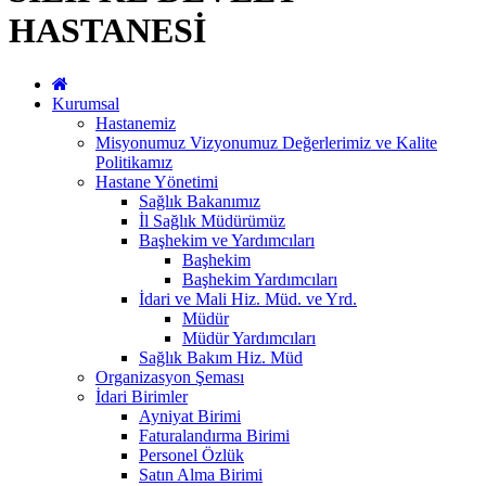
HASTANESİ
Kurumsal
Hastanemiz
Misyonumuz Vizyonumuz Değerlerimiz ve Kalite
Politikamız
Hastane Yönetimi
Sağlık Bakanımız
İl Sağlık Müdürümüz
Başhekim ve Yardımcıları
Başhekim
Başhekim Yardımcıları
İdari ve Mali Hiz. Müd. ve Yrd.
Müdür
Müdür Yardımcıları
Sağlık Bakım Hiz. Müd
Organizasyon Şeması
İdari Birimler
Ayniyat Birimi
Faturalandırma Birimi
Personel Özlük
Satın Alma Birimi