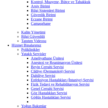
Kontrol, Muayene, Bütçe ve Tahakkuk
Arşiv Birimi
Bilgi Sistemleri Birimi
Güvenlik Birimi
Eczane Birimi
Çamaşırhane
Kalite Yönetimi
Bilgi Güvenliği
Tanıtım Videosu
Hizmet Binalarımız
Poliklinikler
Yataklı Servisler
Ameliyathane Ünitesi
Anestezi ve Reanimasyon Ünitesi
Beyin Cerrahi Servisi
Cildiye (Dermatoloji) Servisi
Dahiliye Servisi
Enfeksiyon Hastalıkları (İntaniye) Servisi
Fizik Tedavi ve Rehabilitasyon Servisi
Genel Cerrahi Servisi
Göz Hastalıkları Servisi
Göğüs Hastalıkları Servisi
Yoğun Bakımlar