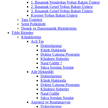
1. Basamak Yenidoğan Yoğun Bakım Ünitesi
2. Basamak Genel Yoğun Bakım Ünitesi
3. Basamak Genel Yoğun Bakım Ünitesi
Koroner Yoğun Bakım Ünitesi
Tanı Üniteleri
Semt Polikliniği
Destek ve Danışmanlık Birimlerimiz
Tıbbi Birimler
Kliniklerimiz
Acil Tıp
Doktorlarımız
Klinik Hakkında
Doktor Çalışma Programı
Klinikten Haberler
Nasıl Gidilir ?
Sıkça Sorulan Sorular
Aile Hekimliği
Doktorlarımız
Klinik Hakkında
Doktor Çalışma Programı
Klinikten Haberler
Nasıl Gidilir
Sıkça Sorulan Sorular
Anestezi ve Reaminasyon
Doktorlarımız