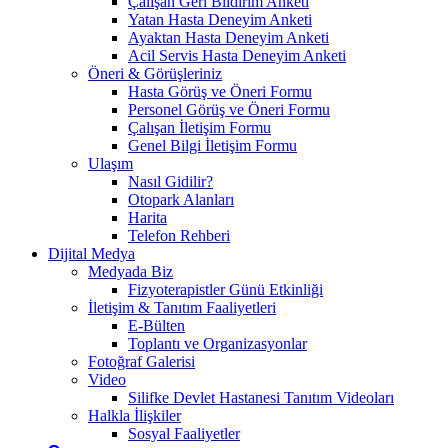
Çalışan Geri Bildirim Anketi
Yatan Hasta Deneyim Anketi
Ayaktan Hasta Deneyim Anketi
Acil Servis Hasta Deneyim Anketi
Öneri & Görüşleriniz
Hasta Görüş ve Öneri Formu
Personel Görüş ve Öneri Formu
Çalışan İletişim Formu
Genel Bilgi İletişim Formu
Ulaşım
Nasıl Gidilir?
Otopark Alanları
Harita
Telefon Rehberi
Dijital Medya
Medyada Biz
Fizyoterapistler Günü Etkinliği
İletişim & Tanıtım Faaliyetleri
E-Bülten
Toplantı ve Organizasyonlar
Fotoğraf Galerisi
Video
Silifke Devlet Hastanesi Tanıtım Videoları
Halkla İlişkiler
Sosyal Faaliyetler