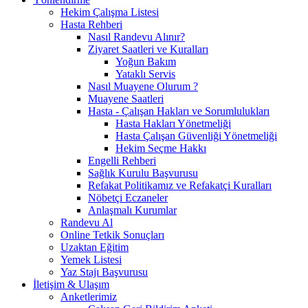
Hekim Çalışma Listesi
Hasta Rehberi
Nasıl Randevu Alınır?
Ziyaret Saatleri ve Kuralları
Yoğun Bakım
Yataklı Servis
Nasıl Muayene Olurum ?
Muayene Saatleri
Hasta - Çalışan Hakları ve Sorumlulukları
Hasta Hakları Yönetmeliği
Hasta Çalışan Güvenliği Yönetmeliği
Hekim Seçme Hakkı
Engelli Rehberi
Sağlık Kurulu Başvurusu
Refakat Politikamız ve Refakatçi Kuralları
Nöbetçi Eczaneler
Anlaşmalı Kurumlar
Randevu Al
Online Tetkik Sonuçları
Uzaktan Eğitim
Yemek Listesi
Yaz Stajı Başvurusu
İletişim & Ulaşım
Anketlerimiz