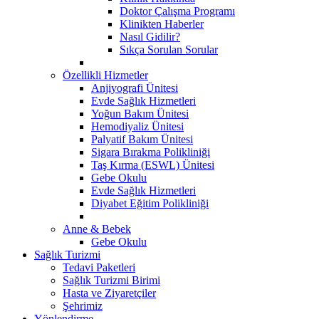
Doktor Çalışma Programı
Klinikten Haberler
Nasıl Gidilir?
Sıkça Sorulan Sorular
Özellikli Hizmetler
Anjiyografi Ünitesi
Evde Sağlık Hizmetleri
Yoğun Bakım Ünitesi
Hemodiyaliz Ünitesi
Palyatif Bakım Ünitesi
Sigara Bırakma Polikliniği
Taş Kırma (ESWL) Ünitesi
Gebe Okulu
Evde Sağlık Hizmetleri
Diyabet Eğitim Polikliniği
Anne & Bebek
Gebe Okulu
Sağlık Turizmi
Tedavi Paketleri
Sağlık Turizmi Birimi
Hasta ve Ziyaretçiler
Şehrimiz
Yönlendirme