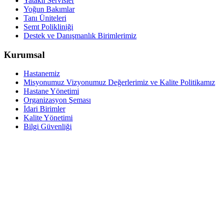
Yataklı Servisler
Yoğun Bakımlar
Tanı Üniteleri
Semt Polikliniği
Destek ve Danışmanlık Birimlerimiz
Kurumsal
Hastanemiz
Misyonumuz Vizyonumuz Değerlerimiz ve Kalite Politikamız
Hastane Yönetimi
Organizasyon Şeması
İdari Birimler
Kalite Yönetimi
Bilgi Güvenliği