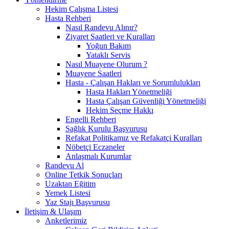
Hekim Çalışma Listesi
Hasta Rehberi
Nasıl Randevu Alınır?
Ziyaret Saatleri ve Kuralları
Yoğun Bakım
Yataklı Servis
Nasıl Muayene Olurum ?
Muayene Saatleri
Hasta - Çalışan Hakları ve Sorumlulukları
Hasta Hakları Yönetmeliği
Hasta Çalışan Güvenliği Yönetmeliği
Hekim Seçme Hakkı
Engelli Rehberi
Sağlık Kurulu Başvurusu
Refakat Politikamız ve Refakatçi Kuralları
Nöbetçi Eczaneler
Anlaşmalı Kurumlar
Randevu Al
Online Tetkik Sonuçları
Uzaktan Eğitim
Yemek Listesi
Yaz Stajı Başvurusu
İletişim & Ulaşım
Anketlerimiz