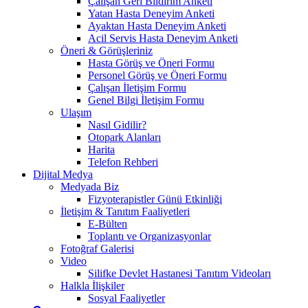
Çalışan Geri Bildirim Anketi
Yatan Hasta Deneyim Anketi
Ayaktan Hasta Deneyim Anketi
Acil Servis Hasta Deneyim Anketi
Öneri & Görüşleriniz
Hasta Görüş ve Öneri Formu
Personel Görüş ve Öneri Formu
Çalışan İletişim Formu
Genel Bilgi İletişim Formu
Ulaşım
Nasıl Gidilir?
Otopark Alanları
Harita
Telefon Rehberi
Dijital Medya
Medyada Biz
Fizyoterapistler Günü Etkinliği
İletişim & Tanıtım Faaliyetleri
E-Bülten
Toplantı ve Organizasyonlar
Fotoğraf Galerisi
Video
Silifke Devlet Hastanesi Tanıtım Videoları
Halkla İlişkiler
Sosyal Faaliyetler