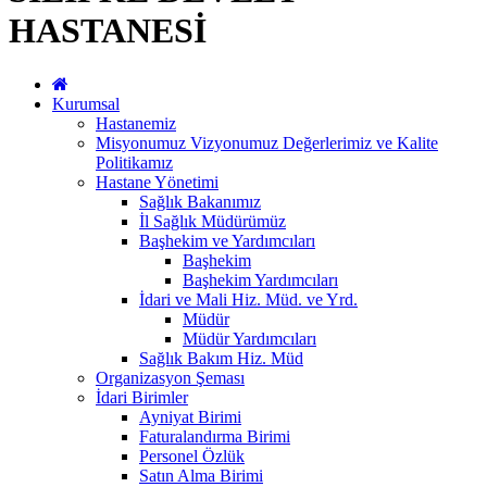
HASTANESİ
Kurumsal
Hastanemiz
Misyonumuz Vizyonumuz Değerlerimiz ve Kalite
Politikamız
Hastane Yönetimi
Sağlık Bakanımız
İl Sağlık Müdürümüz
Başhekim ve Yardımcıları
Başhekim
Başhekim Yardımcıları
İdari ve Mali Hiz. Müd. ve Yrd.
Müdür
Müdür Yardımcıları
Sağlık Bakım Hiz. Müd
Organizasyon Şeması
İdari Birimler
Ayniyat Birimi
Faturalandırma Birimi
Personel Özlük
Satın Alma Birimi