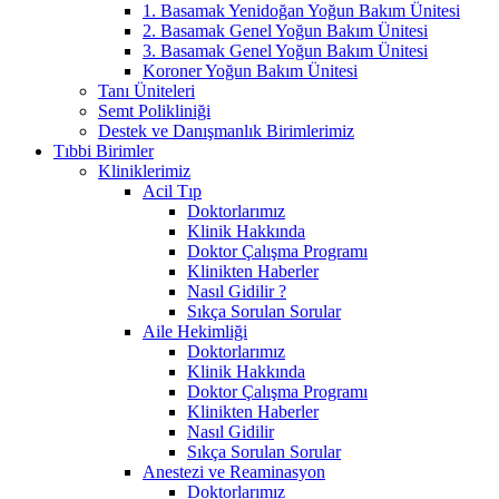
1. Basamak Yenidoğan Yoğun Bakım Ünitesi
2. Basamak Genel Yoğun Bakım Ünitesi
3. Basamak Genel Yoğun Bakım Ünitesi
Koroner Yoğun Bakım Ünitesi
Tanı Üniteleri
Semt Polikliniği
Destek ve Danışmanlık Birimlerimiz
Tıbbi Birimler
Kliniklerimiz
Acil Tıp
Doktorlarımız
Klinik Hakkında
Doktor Çalışma Programı
Klinikten Haberler
Nasıl Gidilir ?
Sıkça Sorulan Sorular
Aile Hekimliği
Doktorlarımız
Klinik Hakkında
Doktor Çalışma Programı
Klinikten Haberler
Nasıl Gidilir
Sıkça Sorulan Sorular
Anestezi ve Reaminasyon
Doktorlarımız