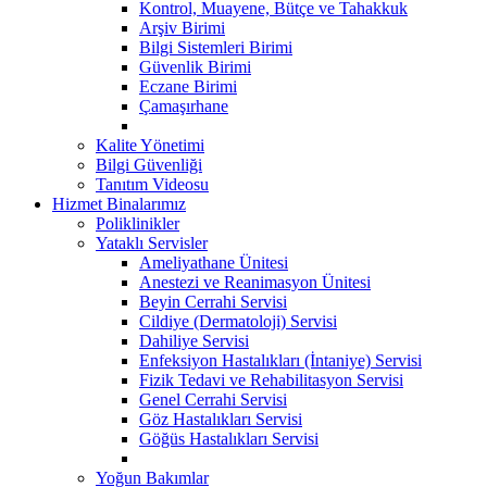
Kontrol, Muayene, Bütçe ve Tahakkuk
Arşiv Birimi
Bilgi Sistemleri Birimi
Güvenlik Birimi
Eczane Birimi
Çamaşırhane
Kalite Yönetimi
Bilgi Güvenliği
Tanıtım Videosu
Hizmet Binalarımız
Poliklinikler
Yataklı Servisler
Ameliyathane Ünitesi
Anestezi ve Reanimasyon Ünitesi
Beyin Cerrahi Servisi
Cildiye (Dermatoloji) Servisi
Dahiliye Servisi
Enfeksiyon Hastalıkları (İntaniye) Servisi
Fizik Tedavi ve Rehabilitasyon Servisi
Genel Cerrahi Servisi
Göz Hastalıkları Servisi
Göğüs Hastalıkları Servisi
Yoğun Bakımlar