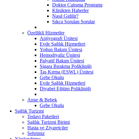
Doktor Çalışma Programı
Klinikten Haberler
Nasıl Gidilir?
Sıkça Sorulan Sorular
Özellikli Hizmetler
Anjiyografi Ünitesi
Evde Sağlık Hizmetleri
Yoğun Bakım Ünitesi
Hemodiyaliz Ünitesi
Palyatif Bakım Ünitesi
Sigara Bırakma Polikliniği
Taş Kırma (ESWL) Ünitesi
Gebe Okulu
Evde Sağlık Hizmetleri
Diyabet Eğitim Polikliniği
Anne & Bebek
Gebe Okulu
Sağlık Turizmi
Tedavi Paketleri
Sağlık Turizmi Birimi
Hasta ve Ziyaretçiler
Şehrimiz
Yönlendirme