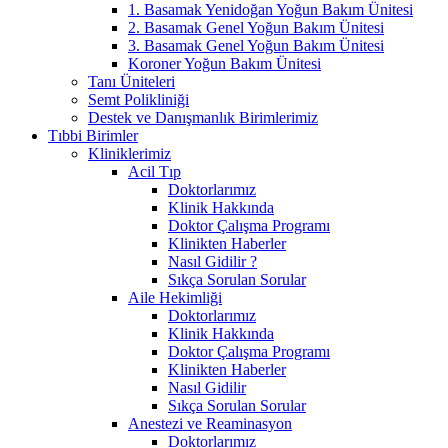
1. Basamak Yenidoğan Yoğun Bakım Ünitesi
2. Basamak Genel Yoğun Bakım Ünitesi
3. Basamak Genel Yoğun Bakım Ünitesi
Koroner Yoğun Bakım Ünitesi
Tanı Üniteleri
Semt Polikliniği
Destek ve Danışmanlık Birimlerimiz
Tıbbi Birimler
Kliniklerimiz
Acil Tıp
Doktorlarımız
Klinik Hakkında
Doktor Çalışma Programı
Klinikten Haberler
Nasıl Gidilir ?
Sıkça Sorulan Sorular
Aile Hekimliği
Doktorlarımız
Klinik Hakkında
Doktor Çalışma Programı
Klinikten Haberler
Nasıl Gidilir
Sıkça Sorulan Sorular
Anestezi ve Reaminasyon
Doktorlarımız