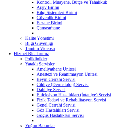
Kontrol, Muayene, Bütçe ve Tahakkuk
Arşiv Birimi
Bilgi Sistemleri Birimi
Güvenlik Birimi
Eczane Birimi
Çamaşırhane
Kalite Yönetimi
Bilgi Güvenliği
Tanıtım Videosu
Hizmet Binalarımız
Poliklinikler
Yataklı Servisler
Ameliyathane Ünitesi
Anestezi ve Reanimasyon Ünitesi
Beyin Cerrahi Servisi
Cildiye (Dermatoloji) Servisi
Dahiliye Servisi
Enfeksiyon Hastalıkları (İntaniye) Servisi
Fizik Tedavi ve Rehabilitasyon Servisi
Genel Cerrahi Servisi
Göz Hastalıkları Servisi
Göğüs Hastalıkları Servisi
Yoğun Bakımlar