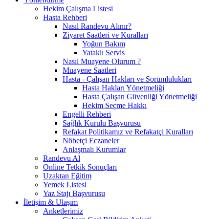
Hekim Çalışma Listesi
Hasta Rehberi
Nasıl Randevu Alınır?
Ziyaret Saatleri ve Kuralları
Yoğun Bakım
Yataklı Servis
Nasıl Muayene Olurum ?
Muayene Saatleri
Hasta - Çalışan Hakları ve Sorumlulukları
Hasta Hakları Yönetmeliği
Hasta Çalışan Güvenliği Yönetmeliği
Hekim Seçme Hakkı
Engelli Rehberi
Sağlık Kurulu Başvurusu
Refakat Politikamız ve Refakatçi Kuralları
Nöbetçi Eczaneler
Anlaşmalı Kurumlar
Randevu Al
Online Tetkik Sonuçları
Uzaktan Eğitim
Yemek Listesi
Yaz Stajı Başvurusu
İletişim & Ulaşım
Anketlerimiz