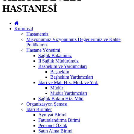
HASTANESİ
Kurumsal
Hastanemiz
Misyonumuz Vizyonumuz Değerlerimiz ve Kalite
Politikamız
Hastane Yönetimi
Sağlık Bakanımız
İl Sağlık Müdürümüz
Başhekim ve Yardımcıları
Başhekim
Başhekim Yardımcıları
İdari ve Mali Hiz. Müd. ve Yrd.
Müdür
Müdür Yardımcıları
Sağlık Bakım Hiz. Müd
Organizasyon Şeması
İdari Birimler
Ayniyat Birimi
Faturalandırma Birimi
Personel Özlük
Satın Alma Birimi