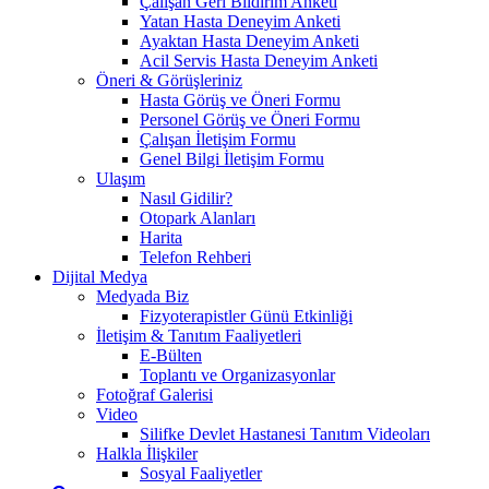
Çalışan Geri Bildirim Anketi
Yatan Hasta Deneyim Anketi
Ayaktan Hasta Deneyim Anketi
Acil Servis Hasta Deneyim Anketi
Öneri & Görüşleriniz
Hasta Görüş ve Öneri Formu
Personel Görüş ve Öneri Formu
Çalışan İletişim Formu
Genel Bilgi İletişim Formu
Ulaşım
Nasıl Gidilir?
Otopark Alanları
Harita
Telefon Rehberi
Dijital Medya
Medyada Biz
Fizyoterapistler Günü Etkinliği
İletişim & Tanıtım Faaliyetleri
E-Bülten
Toplantı ve Organizasyonlar
Fotoğraf Galerisi
Video
Silifke Devlet Hastanesi Tanıtım Videoları
Halkla İlişkiler
Sosyal Faaliyetler