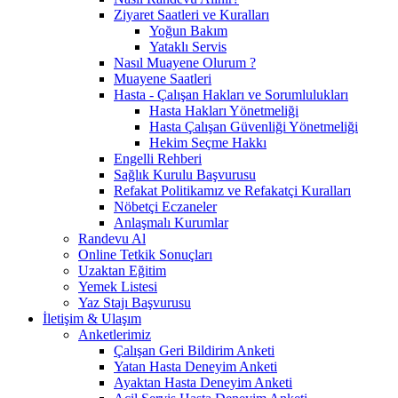
Ziyaret Saatleri ve Kuralları
Yoğun Bakım
Yataklı Servis
Nasıl Muayene Olurum ?
Muayene Saatleri
Hasta - Çalışan Hakları ve Sorumlulukları
Hasta Hakları Yönetmeliği
Hasta Çalışan Güvenliği Yönetmeliği
Hekim Seçme Hakkı
Engelli Rehberi
Sağlık Kurulu Başvurusu
Refakat Politikamız ve Refakatçi Kuralları
Nöbetçi Eczaneler
Anlaşmalı Kurumlar
Randevu Al
Online Tetkik Sonuçları
Uzaktan Eğitim
Yemek Listesi
Yaz Stajı Başvurusu
İletişim & Ulaşım
Anketlerimiz
Çalışan Geri Bildirim Anketi
Yatan Hasta Deneyim Anketi
Ayaktan Hasta Deneyim Anketi