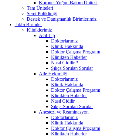
Koroner Yoğun Bakım Ünitesi
Tanı Üniteleri
Semt Polikliniği
Destek ve Danışmanlık Birimlerimiz
Tıbbi Birimler
Kliniklerimiz
Acil Tıp
Doktorlarımız
Klinik Hakkında
Doktor Çalışma Programı
Klinikten Haberler
Nasıl Gidilir ?
Sıkça Sorulan Sorular
Aile Hekimliği
Doktorlarımız
Klinik Hakkında
Doktor Çalışma Programı
Klinikten Haberler
Nasıl Gidilir
Sıkça Sorulan Sorular
Anestezi ve Reaminasyon
Doktorlarımız
Klinik Hakkında
Doktor Çalışma Programı
Klinikten Haberler