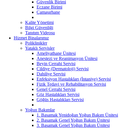
Güvenlik Birimi
Eczane Birimi
Çamaşırhane
Kalite Yönetimi
Bilgi Güvenliği
Tanıtım Videosu
Hizmet Binalarımız
Poliklinikler
Yataklı Servisler
Ameliyathane Ünitesi
Anestezi ve Reanimasyon Ünitesi
Beyin Cerrahi Servisi
Cildiye (Dermatoloji) Servisi
Dahiliye Servisi
Enfeksiyon Hastalıkları (İntaniye) Servisi
Fizik Tedavi ve Rehabilitasyon Servisi
Genel Cerrahi Servisi
Göz Hastalıkları Servisi
Göğüs Hastalıkları Servisi
Yoğun Bakımlar
1. Basamak Yenidoğan Yoğun Bakım Ünitesi
2. Basamak Genel Yoğun Bakım Ünitesi
3. Basamak Genel Yoğun Bakım Ünitesi