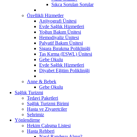
Sıkça Sorulan Sorular
Özellikli Hizmetler
Anjiyografi Ünitesi
Evde Sağlık Hizmetleri
Yoğun Bakım Ünitesi
Hemodiyaliz Ünitesi
Palyatif Bakım Ünitesi
Sigara Bırakma Polikliniği
Taş Kırma (ESWL) Ünitesi
Gebe Okulu
Evde Sağlık Hizmetleri
Diyabet Eğitim Polikliniği
Anne & Bebek
Gebe Okulu
Sağlık Turizmi
Tedavi Paketleri
Sağlık Turizmi Birimi
Hasta ve Ziyaretçiler
Şehrimiz
Yönlendirme
Hekim Çalışma Listesi
Hasta Rehberi
Nasıl Randevu Alınır?