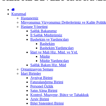
Kurumsal
Hastanemiz
Misyonumuz Vizyonumuz Değerlerimiz ve Kalite Politi
Hastane Yönetimi
Sağlık Bakanımız
İl Sağlık Müdürümüz
Başhekim ve Yardımcıları
Başhekim
Başhekim Yardımcıları
İdari ve Mali Hiz. Müd. ve Yrd.
Müdür
Müdür Yardımcıları
Sağlık Bakım Hiz. Müd
Organizasyon Şeması
İdari Birimler
Ayniyat Birimi
Faturalandırma Birimi
Personel Özlük
Satın Alma Birimi
Kontrol, Muayene, Bütçe ve Tahakkuk
Arşiv Birimi
Bilgi Sistemleri Birimi